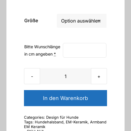
Größe

Bitte Wunschlänge
in cm angeben
*
EM
Keramik
Hundehalsband,
In den Warenkorb
Schmuckhalsband
Little
Categories:
Design für Hunde
Buddha
Tags:
Hundehalsband
,
EM-Keramik
,
Armband
EM Keramik
Menge