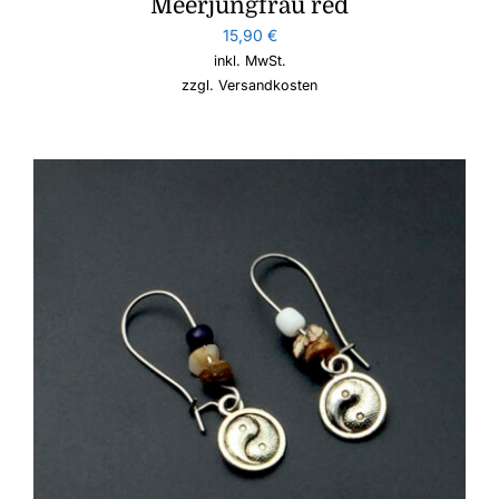
Meerjungfrau red
15,90
€
inkl. MwSt.
zzgl.
Versandkosten