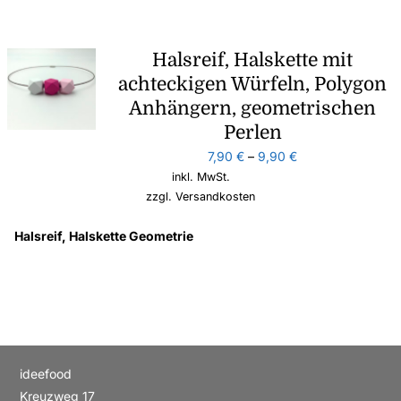
Halsreif, Halskette mit
achteckigen Würfeln, Polygon
Anhängern, geometrischen
Perlen
7,90
€
–
9,90
€
inkl. MwSt.
zzgl.
Versandkosten
Halsreif, Halskette Geometrie
ideefood
Kreuzweg 17