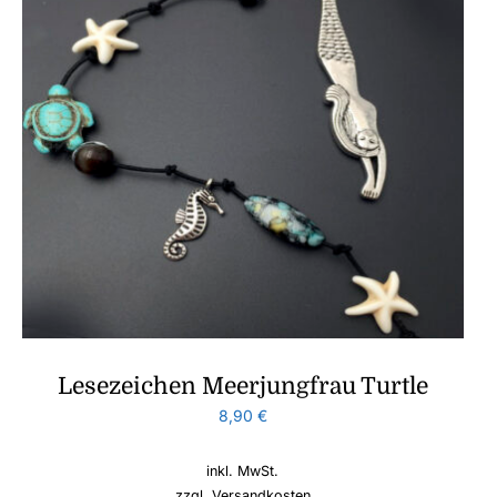
Lesezeichen Meerjungfrau Turtle
8,90
€
inkl. MwSt.
zzgl.
Versandkosten