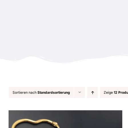
Zum
Inhalt
springen
Sortieren nach
Standardsortierung
Zeige
12 Prod