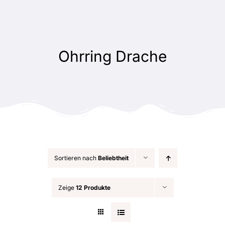
Zum
Inhalt
springen
Ohrring Drache
Sortieren nach
Beliebtheit
Zeige
12 Produkte